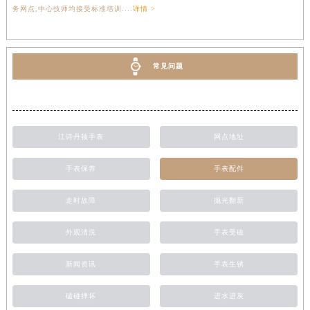
务网点,中心技师均接受标准培训....
详情 >
常见问题
江诗丹顿手表
网点地址
手表保养
手表配件
走时故障
抛光翻新
外观清洗
手表受磁
新闻资讯
手表生锈
磕碰摔坏
进水进灰