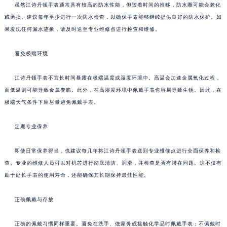
虽然江诗丹顿手表通常具有较高的防水性能，但随着时间的推移，防水圈可能会老化
或磨损。建议每年至少进行一次防水检查，以确保手表能够继续提供良好的防水保护。如
果发现任何漏水迹象，请及时送至专业维修点进行检查和维修。
避免极端环境
江诗丹顿手表不宜长时间暴露在极端温度或湿度环境中。高温会加速金属氧化过程，
而低温则可能导致金属变脆。此外，在高湿度环境中佩戴手表也容易导致生锈。因此，在
极端天气条件下应尽量避免佩戴手表。
定期专业保养
即使日常保养得当，也建议每几年将江诗丹顿手表送到专业维修点进行全面保养和检
查。专业的维修人员可以对机芯进行彻底清洁、润滑，并检查是否有潜在问题。这不仅有
助于延长手表的使用寿命，还能确保其长期保持最佳性能。
正确佩戴与存放
正确的佩戴习惯同样重要。避免在洗手、做家务或接触化学品时佩戴手表；不佩戴时