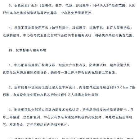
3、更换的原厂配件（如表镜、表带、电池、密封圈等）同样纳入2年质保范围。凡因
配件本身材质或制造缺陷导致的异常，中心将免费重新更换。
4、质保不覆盖因使用不当（如强烈撞击、极端温度、磁场干扰、非官方渠道拆修）
造成的损坏。中心在每次服务交付时均会提供书面服务说明，明确质保条款与免责范围。
四、技术标准与服务环境
1、中心配备品牌原厂检测仪器，包括六方位校表仪、防水测试舱、超声波清洗机、
真空注油系统及扭矩校准设备，确保每一道工序均符合日内瓦制表工艺标淮。
2、所有服务环境采用恒温恒湿无尘车间设计，内部空气过滤等级达到ISO Class 7级
标淮，有效避免微尘颗粒在机芯拆装过程中进入轴承与齿轮间隙。
3、制表师团队全部通过品牌内部技术资格认证，持有品牌颁发的维修等级证书，且
每三年接受一次总部复训。中心设有多名专注复杂机芯的高级技师，可处理包括超薄机
芯、双发条盒、万年历模组在内的精密机构。