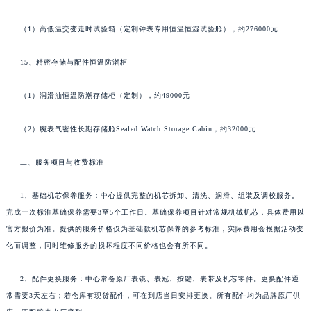
（1）高低温交变走时试验箱（定制钟表专用恒温恒湿试验舱），约276000元
15、精密存储与配件恒温防潮柜
（1）润滑油恒温防潮存储柜（定制），约49000元
（2）腕表气密性长期存储舱Sealed Watch Storage Cabin，约32000元
二、服务项目与收费标准
1、基础机芯保养服务：中心提供完整的机芯拆卸、清洗、润滑、组装及调校服务。
完成一次标淮基础保养需要3至5个工作日。基础保养项目针对常规机械机芯，具体费用以
官方报价为准。提供的服务价格仅为基础款机芯保养的参考标淮，实际费用会根据活动变
化而调整，同时维修服务的损坏程度不同价格也会有所不同。
2、配件更换服务：中心常备原厂表镜、表冠、按键、表带及机芯零件。更换配件通
常需要3天左右；若仓库有现货配件，可在到店当日安排更换。所有配件均为品牌原厂供