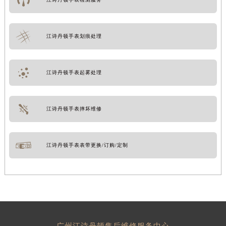
江诗丹顿手表划痕处理
江诗丹顿手表起雾处理
江诗丹顿手表摔坏维修
江诗丹顿手表表带更换/订购/定制