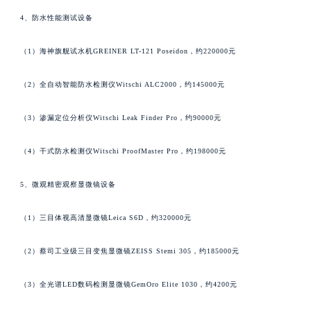
4、防水性能测试设备
（1）海神旗舰试水机GREINER LT-121 Poseidon，约220000元
（2）全自动智能防水检测仪Witschi ALC2000，约145000元
（3）渗漏定位分析仪Witschi Leak Finder Pro，约90000元
（4）干式防水检测仪Witschi ProofMaster Pro，约198000元
5、微观精密观察显微镜设备
（1）三目体视高清显微镜Leica S6D，约320000元
（2）蔡司工业级三目变焦显微镜ZEISS Stemi 305，约185000元
（3）全光谱LED数码检测显微镜GemOro Elite 1030，约4200元