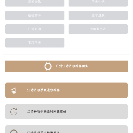
新闻资讯
手表生锈
磕碰摔坏
进水进灰
江诗丹顿
卡地亚手表
宝珀手表
广州江诗丹顿维修服务
江诗丹顿手表进水维修
江诗丹顿手表走时问题维修
江诗丹顿手表检测服务