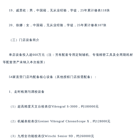
19、戚景屹：男，中国籍，无从业经验，学徒，25年累计修表118块
20、徐娜：女，中国籍，无从业经验，学徒，25年累计修表107块
（三）门店设备简介
单店设备投入超660万元（注：另有配套专用定制辅机、专项精密工具及全周期耗材
等配套资产未纳入本次核算）
54家直营门店均配备核心设备（其他授权门店按需配备）：
1、走时检测与调校设备
（1）超高精度天文台校表仪Vibrograf S-3000，约180000元
（2）机械表校表仪Greiner Vibrograf ChronoScope X，约128000元
（3）九维全功能校表仪Witschi Senior 9D，约260000元