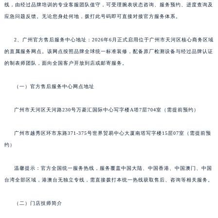
线，由经过品牌培训的专业客服团队值守，可受理腕表状态咨询、服务预约、进度查询及
应急问题反馈。无论您身处何地，拨打此号码即可直接对接官方服务体系。
2、广州官方售后服务中心地址：2026年6月正式启用位于广州市天河区核心商务区域
的直属服务网点。该网点按照品牌全球统一标准装修，配备原厂检测设备与经过品牌认证
的制表师团队，面向全国客户开放到店或邮寄服务。
（一）官方售后服务中心网点地址
广州市天河区天河路230号万菱汇国际中心写字楼A塔7层704室（需提前预约）
广州市越秀区环市东路371-375号世界贸易中心大厦南塔写字楼15层07室（需提前预
约）
温馨提示：官方全国统一服务热线，服务覆盖中国大陆、中国香港、中国澳门、中国
台湾全部区域，港澳台无独立专线，需直接拨打本统一热线获取售后、咨询等相关服务。
（二）门店技师简介