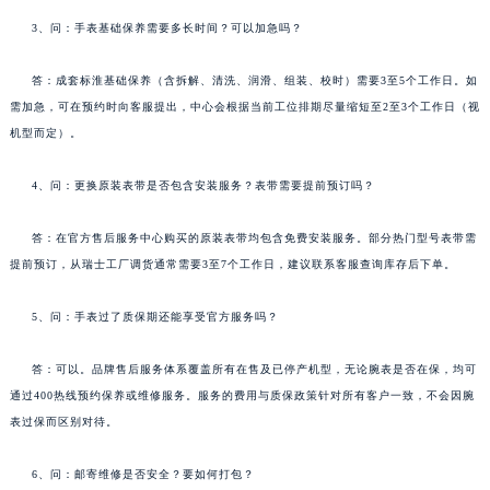
3、问：手表基础保养需要多长时间？可以加急吗？
答：成套标淮基础保养（含拆解、清洗、润滑、组装、校时）需要3至5个工作日。如
需加急，可在预约时向客服提出，中心会根据当前工位排期尽量缩短至2至3个工作日（视
机型而定）。
4、问：更换原装表带是否包含安装服务？表带需要提前预订吗？
答：在官方售后服务中心购买的原装表带均包含免费安装服务。部分热门型号表带需
提前预订，从瑞士工厂调货通常需要3至7个工作日，建议联系客服查询库存后下单。
5、问：手表过了质保期还能享受官方服务吗？
答：可以。品牌售后服务体系覆盖所有在售及已停产机型，无论腕表是否在保，均可
通过400热线预约保养或维修服务。服务的费用与质保政策针对所有客户一致，不会因腕
表过保而区别对待。
6、问：邮寄维修是否安全？要如何打包？