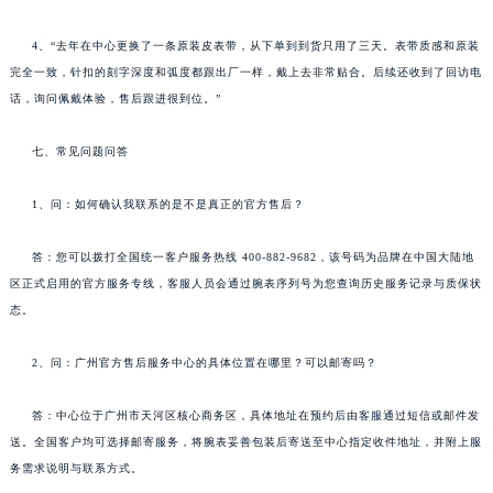
4、“去年在中心更换了一条原装皮表带，从下单到到货只用了三天。表带质感和原装
完全一致，针扣的刻字深度和弧度都跟出厂一样，戴上去非常贴合。后续还收到了回访电
话，询问佩戴体验，售后跟进很到位。”
七、常见问题问答
1、问：如何确认我联系的是不是真正的官方售后？
答：您可以拨打全国统一客户服务热线 400-882-9682，该号码为品牌在中国大陆地
区正式启用的官方服务专线，客服人员会通过腕表序列号为您查询历史服务记录与质保状
态。
2、问：广州官方售后服务中心的具体位置在哪里？可以邮寄吗？
答：中心位于广州市天河区核心商务区，具体地址在预约后由客服通过短信或邮件发
送。全国客户均可选择邮寄服务，将腕表妥善包装后寄送至中心指定收件地址，并附上服
务需求说明与联系方式。