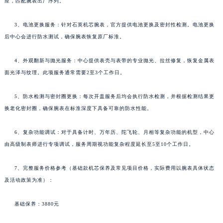
应，匹配腕表出厂序列。
3、电池更换服务：针对石英机芯腕表，官方提供电池更换及密封性检测。电池更换
后中心会进行防水测试，确保腕表恢复原厂标淮。
4、外观翻新与抛光服务：中心提供表壳与表带的专业抛光、拉丝修复，恢复金属表
面光泽与纹理。此项服务通常需要2至3个工作日。
5、防水检测与密封圈更换：每次开盖服务后均会执行防水检测，并根据检测结果更
换老化密封圈，确保腕表在标淮深度下具备可靠的防水性能。
6、复杂功能调试：对于具备计时、万年历、陀飞轮、月相等复杂功能的机型，中心
由高级制表师进行专项调试，服务周期视功能复杂程度延长至5至10个工作日。
7、完整服务价格参考（基础款机芯保养及常见项目价格，实际费用以腕表具体状态
及活动政策为准）：
基础保养：3880元