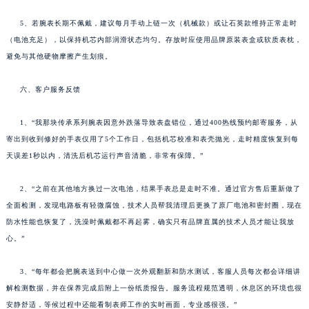
5、若腕表长期不佩戴，建议每月手动上链一次（机械款）或让石英款维持正常走时
（电池充足），以保持机芯内部润滑状态均匀。存放时应使用品牌原装表盒或软质表枕，
避免与其他硬物摩擦产生划痕。
六、客户服务反馈
1、“我那块传承系列腕表因意外跌落导致表盘错位，通过400热线预约邮寄服务，从
寄出到收到修好的手表仅用了5个工作日，包括机芯校准和表壳抛光，走时精度恢复到每
天误差1秒以内，清洗后机芯运行声音清脆，非常有保障。”
2、“之前在其他地方换过一次电池，结果手表总是走时不准。通过官方售后重新做了
全面检测，发现电路板有轻微腐蚀，技术人员帮我清理后更换了原厂电池和密封圈，现在
防水性能也恢复了，洗澡时佩戴都不再起雾，确实只有品牌直属的技术人员才能让我放
心。”
3、“每年都会把腕表送到中心做一次外观翻新和防水测试，客服人员每次都会详细讲
解检测数据，并在保养完成后附上一份纸质报告。服务流程规范透明，休息区的环境也很
安静舒适，等候过程中还能看制表师工作的实时画面，专业感很强。”