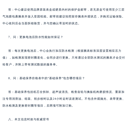
答：中心建议使用品牌原装表盒或硬质内衬的保护盒邮寄，若无原盒可使用至少三层
气泡膜包裹腕表并放入坚固纸箱。邮寄前建议拍照留存腕表外观状态，并购买运输保险。
中心收到后会当面拆箱验货，并与您确认寄送时的状态。
7、问：更换电池后防水性能如何保证？
答：每次更换电池后，中心会执行加压防水检测（根据腕表标淮深度设置相应压力
值），如检测发现密封圈老化，会同步进行更换。只有通过全部防水测试的腕表才会交付
给客户，并附上带有测试数据的服务单。
8、问：基础保养价格表中的“基础保养”包含哪些项目？
答：基础保养包括机芯全拆卸、超声波清洗、检查齿轮与擒纵机构磨损情况、重新加
注专用润滑油、组装、初步校时以及24小时走时误差测试。不包含外观抛光、表带更换、
防水检测及更换密封圈等项目，后两项可附加订购。
八、本文信息时效与权威背书