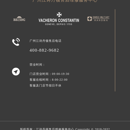
广州江诗丹顿售后维修服务中心

广州江诗丹顿售后电话
400-882-9682
营业时间：

门店营业时间：09:00-19:30
客服在线时间：8:00-22:00
客服及门店节假日不休
版权所有：
江诗丹顿售后维修服务中心
Copyright © 2018-2032