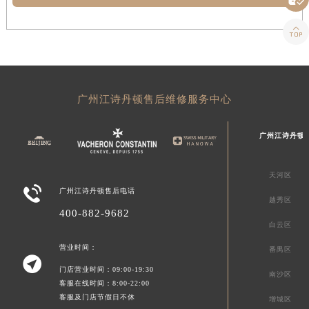

广州江诗丹顿售后维修服务中心
广州江诗丹顿
天河区

广州江诗丹顿售后电话
越秀区
400-882-9682
白云区
营业时间：
番禺区

门店营业时间：09:00-19:30
南沙区
客服在线时间：8:00-22:00
客服及门店节假日不休
增城区