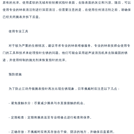
原有的光泽。使用柔软的无绒布轻轻擦拭指针表面，去除表面的灰尘和污渍。随后，可以
使用专业的钟表清洁剂进行深层清洁，但需要注意的是，在使用任何清洁剂之前，请确保
已经关闭腕表并拆下后盖。
使用专业工具
对于较为严重的生锈情况，建议寻求专业的钟表维修服务。专业的钟表技师会使用专
门的工具和技术来处理指针生锈的问题。他们可能会采用超声波清洗机来去除顽固的锈
迹，并使用特制的抛光剂来恢复指针的光泽。
预防措施
为了防止江诗丹顿腕表指针再次出现生锈现象，日常佩戴时应注意以下几点：
- 避免接触水分：尽量减少腕表与水直接接触的机会。
- 定期检查：定期将腕表送至专业维修点进行检查和保养。
- 正确存放：不佩戴时应将其存放在干燥、阴凉的地方，并确保后盖紧闭。