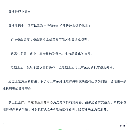
日常护理小贴士
日常生活中，还可以采取一些简单的护理措施来保护腕表：
- 避免极端温度：极端高温或低温都可能对金属造成损害。
- 远离化学品：避免让腕表接触到香水、化妆品等化学物质。
- 定期上油：虽然不建议自行操作，但定期上油可以有效延长机芯使用寿命。
通过上述方法和措施，不仅可以有效处理江诗丹顿腕表指针生锈的问题，还能进一步
延长腕表的使用寿命。
以上就是
广州帝舵售后服务中心
为您分享的精彩内容。如果您还有其他关于帝舵手表
维护和保养的问题，可以拨打页面400电话进行咨询，我们将竭诚为您服务。