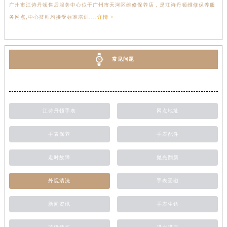
广州市江诗丹顿售后服务中心位于广州市天河区维修保养店，是江诗丹顿维修保养服
务网点,中心技师均接受标准培训....
详情 >
常见问题
江诗丹顿手表
网点地址
手表保养
手表配件
走时故障
抛光翻新
外观清洗
手表受磁
新闻资讯
手表生锈