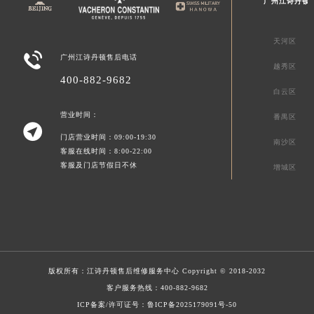
广州江诗丹顿
天河区

广州江诗丹顿售后电话
越秀区
400-882-9682
白云区
营业时间：
番禺区

门店营业时间：09:00-19:30
南沙区
客服在线时间：8:00-22:00
客服及门店节假日不休
增城区
版权所有：
江诗丹顿售后维修服务中心
Copyright © 2018-2032
客户服务热线：
400-882-9682
ICP备案/许可证号：鲁ICP备2025179091号-50