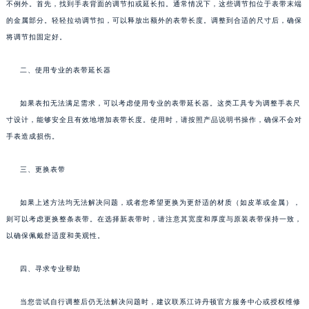
不例外。首先，找到手表背面的调节扣或延长扣。通常情况下，这些调节扣位于表带末端
的金属部分。轻轻拉动调节扣，可以释放出额外的表带长度。调整到合适的尺寸后，确保
将调节扣固定好。
二、使用专业的表带延长器
如果表扣无法满足需求，可以考虑使用专业的表带延长器。这类工具专为调整手表尺
寸设计，能够安全且有效地增加表带长度。使用时，请按照产品说明书操作，确保不会对
手表造成损伤。
三、更换表带
如果上述方法均无法解决问题，或者您希望更换为更舒适的材质（如皮革或金属），
则可以考虑更换整条表带。在选择新表带时，请注意其宽度和厚度与原装表带保持一致，
以确保佩戴舒适度和美观性。
四、寻求专业帮助
当您尝试自行调整后仍无法解决问题时，建议联系江诗丹顿官方服务中心或授权维修