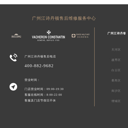
广州江诗丹顿售后维修服务中心
广州江诗丹顿
天河区

广州江诗丹顿售后电话
越秀区
400-882-9682
白云区
营业时间：
番禺区

门店营业时间：09:00-19:30
南沙区
客服在线时间：8:00-22:00
客服及门店节假日不休
增城区