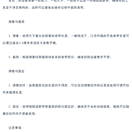
首先，你需要准备一把剪刀、一把尺子、一把钳子以及一些细线或胶带。确保你的工
具是干净且锋利的，这样可以避免在操作过程中损坏表带。
测量与裁剪
1. 测量：使用尺子量出你想要的表带长度。一般情况下，江诗丹顿的手表表带长度可
以通过减去2-3厘米来适应大多数手腕。
2. 裁剪：根据测量结果裁剪掉多余的表带部分。确保切割边缘整齐平滑。
调整与固定
1. 调整扣环：如果裁剪后的长度仍不理想，可以尝试调整扣环的位置或使用可调节扣
环来微调长度。
2. 固定：使用细线或胶带将裁剪的部分固定好，确保其不会松动或脱落。细线可以隐
藏在扣环内不易被发现。
注意事项