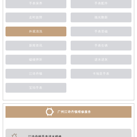
手表保养
手表配件
走时故障
抛光翻新
外观清洗
手表受磁
新闻资讯
手表生锈
磕碰摔坏
进水进灰
江诗丹顿
卡地亚手表
宝珀手表
广州江诗丹顿维修服务
江诗丹顿手表进水维修