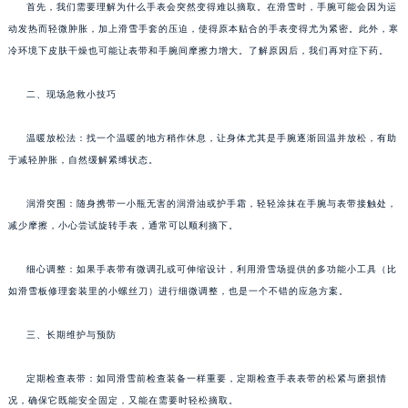
首先，我们需要理解为什么手表会突然变得难以摘取。在滑雪时，手腕可能会因为运
动发热而轻微肿胀，加上滑雪手套的压迫，使得原本贴合的手表变得尤为紧密。此外，寒
冷环境下皮肤干燥也可能让表带和手腕间摩擦力增大。了解原因后，我们再对症下药。
二、现场急救小技巧
温暖放松法：找一个温暖的地方稍作休息，让身体尤其是手腕逐渐回温并放松，有助
于减轻肿胀，自然缓解紧缚状态。
润滑突围：随身携带一小瓶无害的润滑油或护手霜，轻轻涂抹在手腕与表带接触处，
减少摩擦，小心尝试旋转手表，通常可以顺利摘下。
细心调整：如果手表带有微调孔或可伸缩设计，利用滑雪场提供的多功能小工具（比
如滑雪板修理套装里的小螺丝刀）进行细微调整，也是一个不错的应急方案。
三、长期维护与预防
定期检查表带：如同滑雪前检查装备一样重要，定期检查手表表带的松紧与磨损情
况，确保它既能安全固定，又能在需要时轻松摘取。