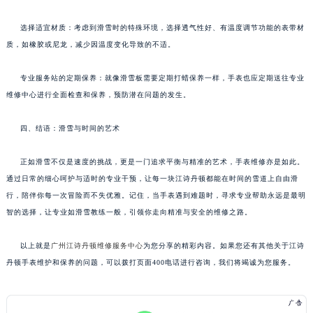
选择适宜材质：考虑到滑雪时的特殊环境，选择透气性好、有温度调节功能的表带材
质，如橡胶或尼龙，减少因温度变化导致的不适。
专业服务站的定期保养：就像滑雪板需要定期打蜡保养一样，手表也应定期送往专业
维修中心进行全面检查和保养，预防潜在问题的发生。
四、结语：滑雪与时间的艺术
正如滑雪不仅是速度的挑战，更是一门追求平衡与精准的艺术，手表维修亦是如此。
通过日常的细心呵护与适时的专业干预，让每一块江诗丹顿都能在时间的雪道上自由滑
行，陪伴你每一次冒险而不失优雅。记住，当手表遇到难题时，寻求专业帮助永远是最明
智的选择，让专业如滑雪教练一般，引领你走向精准与安全的维修之路。
以上就是
广州江诗丹顿维修服务中心
为您分享的精彩内容。如果您还有其他关于江诗
丹顿手表维护和保养的问题，可以拨打页面400电话进行咨询，我们将竭诚为您服务。