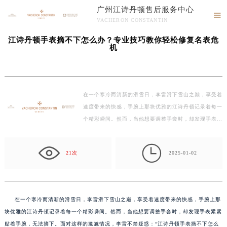
广州江诗丹顿售后服务中心
当前位置：
广州江诗丹顿维修服务中心
>
文章
> 江诗丹顿手表摘不下怎么办？专业技巧

VACHERON CONSTANTIN
教你轻松修复名表危机
广州江诗丹顿售后服务中心竭诚为您服务！
江诗丹顿手表摘不下怎么办？专业技巧教你轻松修复名表危
机
在一个寒冷而清新的滑雪日，李雷滑下雪山之巅，享受着
速度带来的快感，手腕上那块优雅的江诗丹顿记录着每一
个精彩瞬间。然而，当他想要调整手套时，却发现手表紧
紧…

21次
2025-01-02
在一个寒冷而清新的滑雪日，李雷滑下雪山之巅，享受着速度带来的快感，手腕上那
块优雅的江诗丹顿记录着每一个精彩瞬间。然而，当他想要调整手套时，却发现手表紧紧
贴着手腕，无法摘下。面对这样的尴尬情况，李雷不禁疑惑：“江诗丹顿手表摘不下怎么