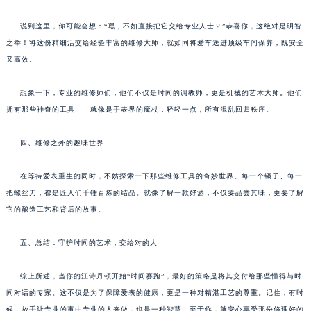
说到这里，你可能会想：“嘿，不如直接把它交给专业人士？”恭喜你，这绝对是明智
之举！将这份精细活交给经验丰富的维修大师，就如同将爱车送进顶级车间保养，既安全
又高效。
想象一下，专业的维修师们，他们不仅是时间的调教师，更是机械的艺术大师。他们
拥有那些神奇的工具——就像是手表界的魔杖，轻轻一点，所有混乱回归秩序。
四、维修之外的趣味世界
在等待爱表重生的同时，不妨探索一下那些维修工具的奇妙世界。每一个镊子、每一
把螺丝刀，都是匠人们千锤百炼的结晶。就像了解一款好酒，不仅要品尝其味，更要了解
它的酿造工艺和背后的故事。
五、总结：守护时间的艺术，交给对的人
综上所述，当你的江诗丹顿开始“时间赛跑”，最好的策略是将其交付给那些懂得与时
间对话的专家。这不仅是为了保障爱表的健康，更是一种对精湛工艺的尊重。记住，有时
候，放手让专业的事由专业的人来做，也是一种智慧。至于你，就安心享受那份修理好的