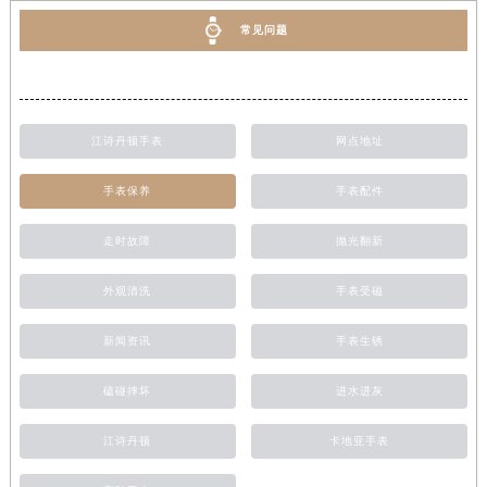
常见问题
江诗丹顿手表
网点地址
手表保养
手表配件
走时故障
抛光翻新
外观清洗
手表受磁
新闻资讯
手表生锈
磕碰摔坏
进水进灰
江诗丹顿
卡地亚手表