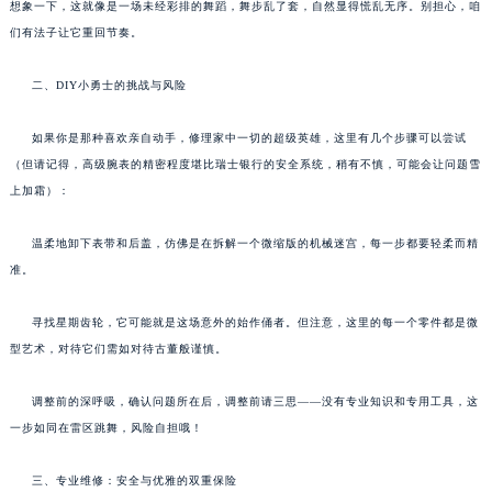
想象一下，这就像是一场未经彩排的舞蹈，舞步乱了套，自然显得慌乱无序。别担心，咱
们有法子让它重回节奏。
二、DIY小勇士的挑战与风险
如果你是那种喜欢亲自动手，修理家中一切的超级英雄，这里有几个步骤可以尝试
（但请记得，高级腕表的精密程度堪比瑞士银行的安全系统，稍有不慎，可能会让问题雪
上加霜）：
温柔地卸下表带和后盖，仿佛是在拆解一个微缩版的机械迷宫，每一步都要轻柔而精
准。
寻找星期齿轮，它可能就是这场意外的始作俑者。但注意，这里的每一个零件都是微
型艺术，对待它们需如对待古董般谨慎。
调整前的深呼吸，确认问题所在后，调整前请三思——没有专业知识和专用工具，这
一步如同在雷区跳舞，风险自担哦！
三、专业维修：安全与优雅的双重保险