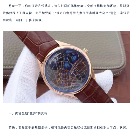
想象一下，你的江诗丹顿腕表，这位时间的优雅使者，突然变得比刘翔还急，星期指
示仿佛踩上了风火轮。你不禁要问：“难道它也赶着去参加宇宙时间大会？”别急，这背后
的秘密，咱们一步步来揭晓。
一、揭秘星期“狂奔”的真相
首先，要知道手表星期走快，很可能是内部齿轮错位或日期换挡机制出了点小状况。