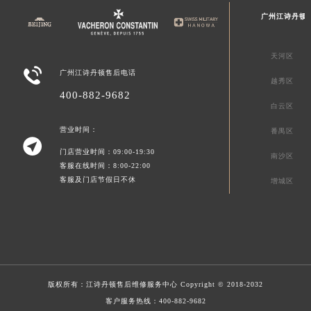
广州江诗丹顿
天河区

广州江诗丹顿售后电话
越秀区
400-882-9682
白云区
营业时间：
番禺区

门店营业时间：09:00-19:30
南沙区
客服在线时间：8:00-22:00
客服及门店节假日不休
增城区
版权所有：
江诗丹顿售后维修服务中心
Copyright © 2018-2032
客户服务热线：
400-882-9682