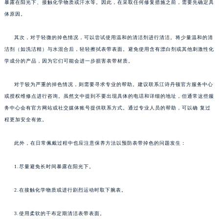
暴露在阳光下、接触化学物质或汗水等。因此，在采取任何修复措施之前，需要先确定具
体原因。
其次，对于轻微的掉色情况，可以尝试使用温和的清洁剂进行清洁。将少量温和的清
洁剂（如洗洁精）与水混合后，轻轻擦拭表带表面。避免使用含有漂白剂或其他刺激性化
学成分的产品，因为它们可能会进一步损害表带材质。
对于较为严重的掉色情况，则需要寻求专业的帮助。建议联系江诗丹顿官方服务中心
或授权维修点进行咨询。虽然文中提到不要出现具体的电话和详细的地址，但通常这些服
务中心会有官方网站或社交媒体账号提供联系方式。通过专业人员的帮助，可以确 复过
程更加安全有效。
此外，在日常佩戴过程中也应注意保养方法以预防表带掉色的问题发生：
1.尽量避免长时间暴露在阳光下。
2.在接触化学物质或进行剧烈运动时取下腕表。
3.使用柔软的干布定期清洁表带表面。