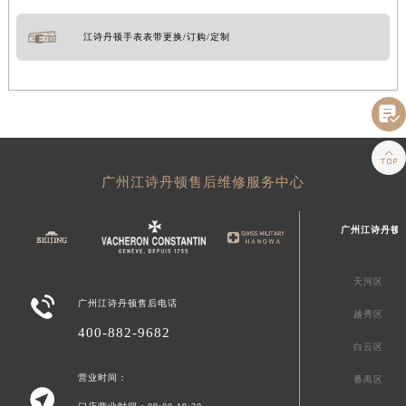
江诗丹顿手表表带更换/订购/定制


广州江诗丹顿售后维修服务中心
广州江诗丹顿
天河区

广州江诗丹顿售后电话
越秀区
400-882-9682
白云区
营业时间：
番禺区
