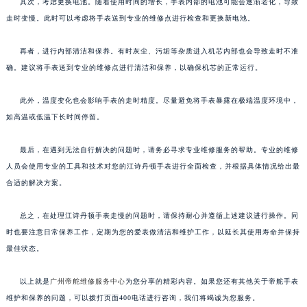
其次，考虑更换电池。随着使用时间的增长，手表内部的电池可能会逐渐老化，导致
走时变慢。此时可以考虑将手表送到专业的维修点进行检查和更换新电池。
再者，进行内部清洁和保养。有时灰尘、污垢等杂质进入机芯内部也会导致走时不准
确。建议将手表送到专业的维修点进行清洁和保养，以确保机芯的正常运行。
此外，温度变化也会影响手表的走时精度。尽量避免将手表暴露在极端温度环境中，
如高温或低温下长时间停留。
最后，在遇到无法自行解决的问题时，请务必寻求专业维修服务的帮助。专业的维修
人员会使用专业的工具和技术对您的江诗丹顿手表进行全面检查，并根据具体情况给出最
合适的解决方案。
总之，在处理江诗丹顿手表走慢的问题时，请保持耐心并遵循上述建议进行操作。同
时也要注意日常保养工作，定期为您的爱表做清洁和维护工作，以延长其使用寿命并保持
最佳状态。
以上就是
广州帝舵维修服务中心
为您分享的精彩内容。如果您还有其他关于帝舵手表
维护和保养的问题，可以拨打页面400电话进行咨询，我们将竭诚为您服务。