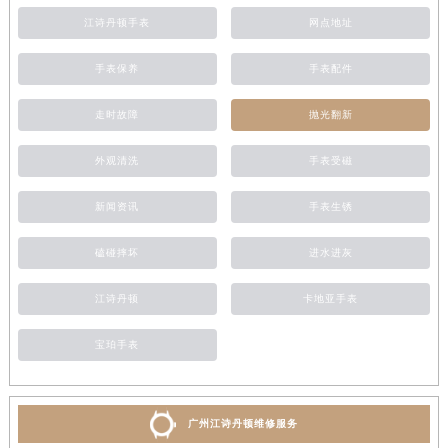
江诗丹顿手表
网点地址
手表保养
手表配件
走时故障
抛光翻新
外观清洗
手表受磁
新闻资讯
手表生锈
磕碰摔坏
进水进灰
江诗丹顿
卡地亚手表
宝珀手表
广州江诗丹顿维修服务