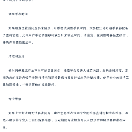
调整手表时间
如果检查位置后问题仍未解决，可以尝试调整手表时间。大多数江诗丹顿手表都配备
了微调功能，允许用户手动调整秒针或分针来校正时间。请注意，在调整时要轻柔操作，
并确保调整幅度适中。
清洁和润滑
长时间佩戴或存放不当可能导致灰尘、油脂等杂质进入机芯内部，影响走时精度。定
期为您的江诗丹顿手表进行清洁和润滑是保持其良好状态的关键步骤。使用专业的清洁工
具和润滑油，并遵循正确的操作流程。
专业维修
如果上述方法均无法解决问题，建议您将手表送到专业的维修点进行检查和维修。虽
然不建议非专业人士自行拆解维修，但定期的专业检查可以有效预防和解决各种潜在问
题。