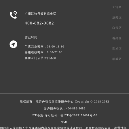
天河区

广州江诗丹顿售后电话
越秀区
400-882-9682
白云区
营业时间：
番禺区

门店营业时间：09:00-19:30
南沙区
客服在线时间：8:00-22:00
客服及门店节假日不休
增城区
版权所有：
江诗丹顿售后维修服务中心
Copyright © 2018-2032
客户服务热线：
400-882-9682
ICP备案/许可证号：鲁ICP备2025179091号-50
XML
如权利人或知情人士发现本站内容存在事实错误或涉及版权、名誉权等侵权问题，请通过邮