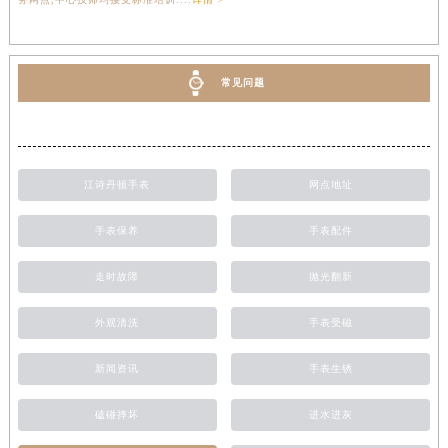
常见问题
江诗丹顿手表
网点地址
手表保养
手表配件
走时故障
抛光翻新
外观清洗
手表受磁
新闻资讯
手表生锈
磕碰摔坏
进水进灰