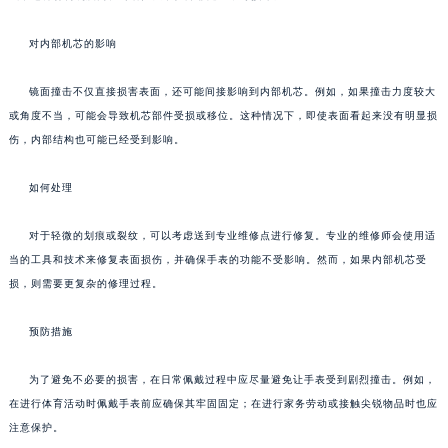
对内部机芯的影响
镜面撞击不仅直接损害表面，还可能间接影响到内部机芯。例如，如果撞击力度较大
或角度不当，可能会导致机芯部件受损或移位。这种情况下，即使表面看起来没有明显损
伤，内部结构也可能已经受到影响。
如何处理
对于轻微的划痕或裂纹，可以考虑送到专业维修点进行修复。专业的维修师会使用适
当的工具和技术来修复表面损伤，并确保手表的功能不受影响。然而，如果内部机芯受
损，则需要更复杂的修理过程。
预防措施
为了避免不必要的损害，在日常佩戴过程中应尽量避免让手表受到剧烈撞击。例如，
在进行体育活动时佩戴手表前应确保其牢固固定；在进行家务劳动或接触尖锐物品时也应
注意保护。