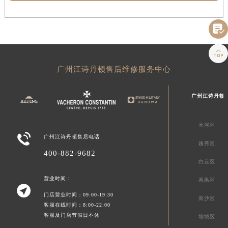


广州江诗丹顿售后维修服务中心
广州江诗丹顿
天河区

广州江诗丹顿售后电话
越秀区
400-882-9682
白云区
营业时间：
番禺区

门店营业时间：09:00-19:30
南沙区
客服在线时间：8:00-22:00
客服及门店节假日不休
增城区