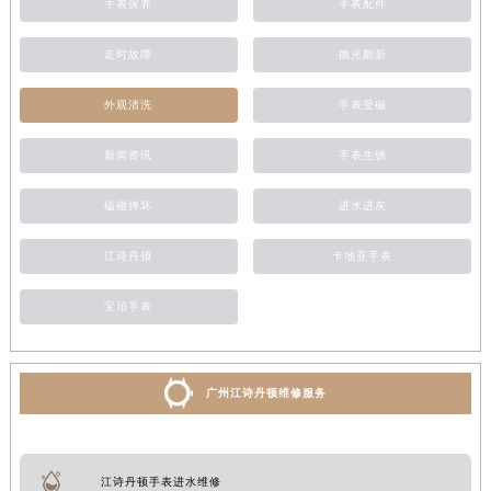
手表保养
手表配件
走时故障
抛光翻新
外观清洗
手表受磁
新闻资讯
手表生锈
磕碰摔坏
进水进灰
江诗丹顿
卡地亚手表
宝珀手表
广州江诗丹顿维修服务
江诗丹顿手表进水维修