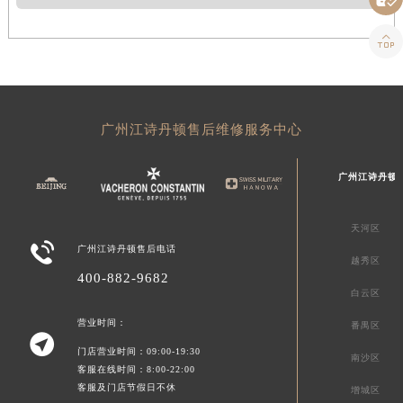

广州江诗丹顿售后维修服务中心
广州江诗丹顿
天河区

广州江诗丹顿售后电话
越秀区
400-882-9682
白云区
营业时间：
番禺区

门店营业时间：09:00-19:30
南沙区
客服在线时间：8:00-22:00
客服及门店节假日不休
增城区