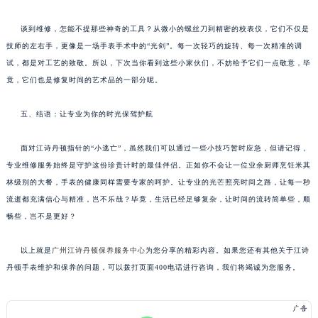
谈到维修，怎能不提那些神奇的工具？从微小的螺丝刀到精密的校表仪，它们不仅是
技师的左右手，更像是一场手表手术中的“光剑”。每一次轻巧的旋转、每一次精准的调
试，都是对工艺的致敬。所以，下次当你看到这些小家伙们，不妨给予它们一点敬意，毕
竟，它们也是修复时间的艺术品的一部分呢。
五、结语：让专业为你的时光保驾护航
面对江诗丹顿指针的“小逃亡”，虽然我们可以通过一些小技巧暂时应急，但请记得，
专业维修服务始终是守护这份珍贵计时的最佳伴侣。正如你不会让一位业余厨师烹饪米其
林级别的大餐，手表的健康同样需要专家的呵护。让专业的光芒照亮时间之路，让每一秒
流逝都充满信心与精准，岂不乐哉？毕竟，生活已经足够复杂，让时间的流转简单些，顺
畅些，岂不是更好？
以上就是
广州江诗丹顿保养服务中心
为您分享的精彩内容。如果您还有其他关于江诗
丹顿手表维护和保养的问题，可以拨打页面400电话进行咨询，我们将竭诚为您服务。