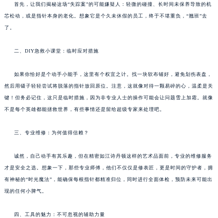
首先，让我们揭秘这场“失踪案”的可能嫌疑人：轻微的碰撞、长时间未保养导致的机
芯松动，或是指针本身的老化。想象它是个久未休假的员工，终于不堪重负，“翘班”去
了。
二、DIY急救小课堂：临时应对措施
如果你恰好是个动手小能手，这里有个权宜之计。找一块软布铺好，避免划伤表盘，
然后用镊子轻轻尝试将脱落的指针放回原位。注意，这就像对待一颗易碎的心，温柔是关
键！但务必记住，这只是临时措施，因为非专业人士的操作可能会让问题雪上加霜。就像
不是每个英雄都能拯救世界，有些事情还是留给超级专家来处理吧。
三、专业维修：为何值得信赖？
诚然，自己动手有其乐趣，但在精密如江诗丹顿这样的艺术品面前，专业的维修服务
才是安全之选。想象一下，那些专业师傅，他们不仅仅是修表匠，更是时间的守护者，拥
有神秘的“时光魔法”，能确保每根指针都精准归位，同时进行全面体检，预防未来可能出
现的任何小脾气。
四、工具的魅力：不可忽视的辅助力量