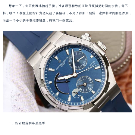
想象一下，你正优雅地抬起手腕，准备用那精致的江诗丹顿捕捉时间的步伐，却不
料，咦？！表盘上的指针竟然玩起了躲猫猫，不见了踪影！别慌，这并非时间的恶作剧，
而是一个小小的手表维修谜题，待我们一探究竟。
一、指针脱落的幕后黑手