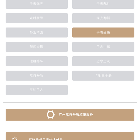
手表保养
手表配件
走时故障
抛光翻新
外观清洗
手表受磁
新闻资讯
手表生锈
磕碰摔坏
进水进灰
江诗丹顿
卡地亚手表
宝珀手表
广州江诗丹顿维修服务
江诗丹顿手表进水维修