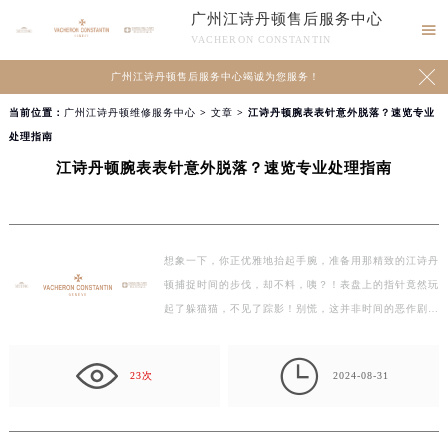
广州江诗丹顿售后服务中心

VACHERON CONSTANTIN

广州江诗丹顿售后服务中心竭诚为您服务！
当前位置：
广州江诗丹顿维修服务中心
>
文章
> 江诗丹顿腕表表针意外脱落？速览专业
处理指南
江诗丹顿腕表表针意外脱落？速览专业处理指南
想象一下，你正优雅地抬起手腕，准备用那精致的江诗丹
顿捕捉时间的步伐，却不料，咦？！表盘上的指针竟然玩
起了躲猫猫，不见了踪影！别慌，这并非时间的恶作剧，
而是一个小小…

23次
2024-08-31