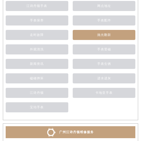
江诗丹顿手表
网点地址
手表保养
手表配件
走时故障
抛光翻新
外观清洗
手表受磁
新闻资讯
手表生锈
磕碰摔坏
进水进灰
江诗丹顿
卡地亚手表
宝珀手表
广州江诗丹顿维修服务